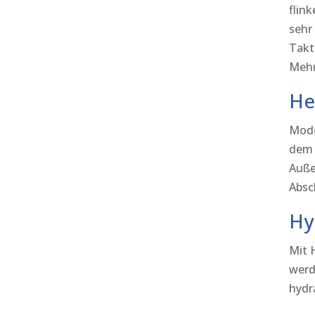
flin
sehr
Takt
Mehr
He
Mode
dem 
Auße
Absc
Hy
Mit 
werd
hydr