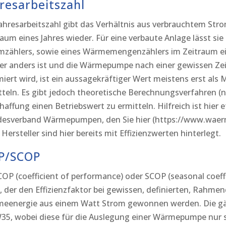
resarbeitszahl
Jahresarbeitszahl gibt das Verhältnis aus verbrauchtem S
raum eines Jahres wieder. Für eine verbaute Anlage lässt sie
mzählers, sowie eines Wärmemengenzählers im Zeitraum ein
er anders ist und die Wärmepumpe nach einer gewissen Ze
miert wird, ist ein aussagekräftiger Wert meistens erst als
tteln. Es gibt jedoch theoretische Berechnungsverfahren (
haffung einen Betriebswert zu ermitteln. Hilfreich ist hie
esverband Wärmepumpen, den Sie hier (https://www.waerm
 Hersteller sind hier bereits mit Effizienzwerten hinterlegt.
P/SCOP
COP (coefficient of performance) oder SCOP (seasonal coeff
, der den Effizienzfaktor bei gewissen, definierten, Rahmend
eenergie aus einem Watt Strom gewonnen werden. Die gän
35, wobei diese für die Auslegung einer Wärmepumpe nur se