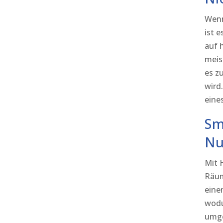
Wenn
ist 
auf 
meis
es z
wird
eine
Sm
Nu
Mit 
Räum
eine
wodu
umge