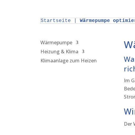
Startseite
|
Wärmepumpe optimie
W
Wärmepumpe
Heizung & Klima
Wa
Klimaanlage zum Heizen
ric
Im G
Bede
Stro
Wi
Der 