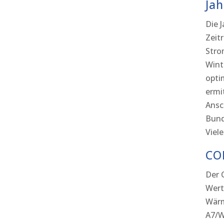
Jah
Die 
Zeit
Stro
Wint
opti
ermi
Ansc
Bund
Viele
CO
Der 
Wert
Wärm
A7/W