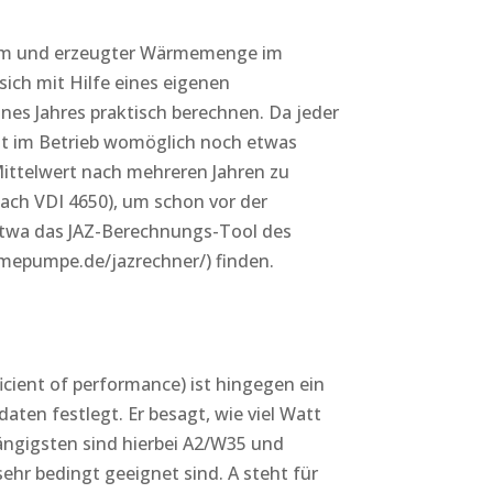
trom und erzeugter Wärmemenge im
 sich mit Hilfe eines eigenen
es Jahres praktisch berechnen. Da jeder
it im Betrieb womöglich noch etwas
 Mittelwert nach mehreren Jahren zu
nach VDI 4650), um schon vor der
r etwa das JAZ-Berechnungs-Tool des
epumpe.de/jazrechner/) finden.
icient of performance) ist hingegen ein
aten festlegt. Er besagt, wie viel Watt
gigsten sind hierbei A2/W35 und
hr bedingt geeignet sind. A steht für