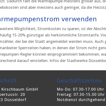
izt. Dadurch fällt die Wärmepumpe meistens größer aus, di
iebskosten sind aber meistens auch geringer, da die Heizstäb
rmepumpenstrom verwenden
 weitere Möglichkeit, Stromkosten zu sparen, ist der Absc
 häufig 15-20% günstiger als herkömmliche Stromtarife. Vor
mzähler, der bei der Stadt angemeldet werden muss. Auch 
manbieter Sperrzeiten haben, in denen der Strom nicht ge
epumpen-Regler können einprogrammiert bekommen, wann 
prechend darauf einstellen. Infos der Stadtwerke Düsseld
chrift
Geschäftszeiten
t Kirschbaum GmbH
Mo-Do: 07.30-17.00 Uhr
bertusstr. 20
Freitag: 07.30-15.00 Uhr
23 Düsseldorf
Notdienst durchgehend