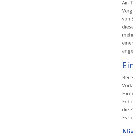
Air-
Verg
von 
dies
mehr
eine
ang
Ei
Bei 
Vorl
Hint
Erdr
die 
Es s
Ni