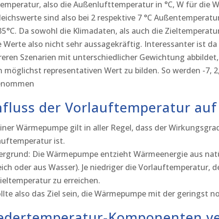
Temperatur, also die Außenlufttemperatur in °C, W für die W
leichswerte sind also bei 2 respektive 7 °C Außentemperat
35°C. Da sowohl die Klimadaten, als auch die Zieltemperaturen
e Werte also nicht sehr aussagekräftig. Interessanter ist d
eren Szenarien mit unterschiedlicher Gewichtung abbildet,
n möglichst representativen Wert zu bilden. So werden -7,
enommen
nfluss der Vorlauftemperatur au
einer Wärmepumpe gilt in aller Regel, dass der Wirkungsgrad 
auftemperatur ist.
ergrund: Die Wärmepumpe entzieht Wärmeenergie aus natür
eich oder aus Wasser). Je niedriger die Vorlauftemperatur, 
Zieltemperatur zu erreichen.
ollte also das Ziel sein, die Wärmepumpe mit der geringst 
edertemperatur-Komponenten v