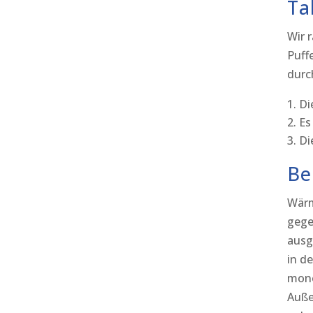
Ta
Wir 
Puff
durc
Di
Es
Di
Be
Wärm
gege
ausg
in d
mono
Auße