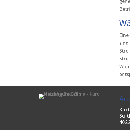
gehe
Betr
Wä
Eine
sind
Stro
Stro
Wärm
ents
Ans
Kur
Suit
402