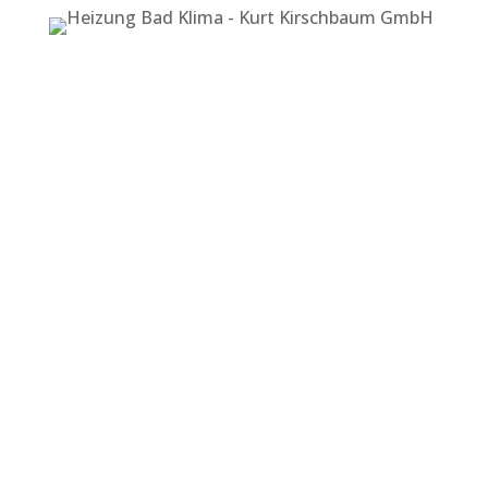
Anschrift
Kurt Kirschbaum GmbH
Suitbertusstr. 20
40223 Düsseldorf
Geschäftszeiten
Mo-Do: 07.30-17.00 Uhr
Freitag: 07.30-15.00 Uhr
Notdienst durchgehend
Kontakt
Tel: +49 211 391635
E-Mail: info@kirschbaum-gmbh.de